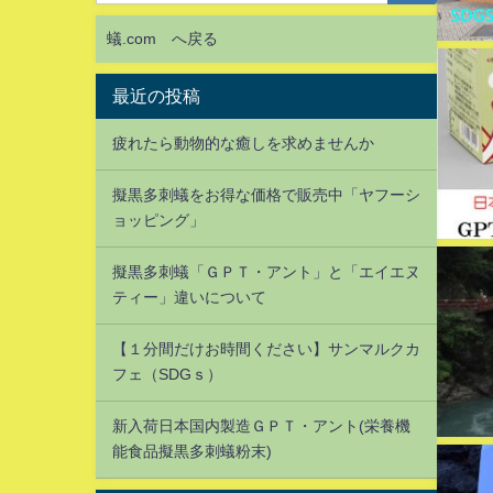
蟻.com へ戻る
最近の投稿
疲れたら動物的な癒しを求めませんか
擬黒多刺蟻をお得な価格で販売中「ヤフーシ
ョッピング」
擬黒多刺蟻「ＧＰＴ・アント」と「エイエヌ
ティー」違いについて
【１分間だけお時間ください】サンマルクカ
フェ（SDGｓ）
新入荷日本国内製造ＧＰＴ・アント(栄養機
能食品擬黒多刺蟻粉末)