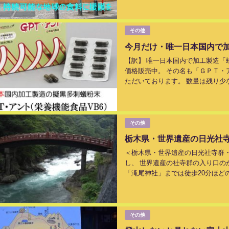
その他
今月だけ・唯一日本国内で
【訳】 唯一日本国内で加工製造「
価格販売中。 その名も「ＧＰＴ・ア
ただいております。 数量は残り少
以下です。 詳細は、 自社サイト「Ｇ
その他
栃木県・世界遺産の日光社
＜栃木県・世界遺産の日光社寺群
し、 世界遺産の社寺群の入り口の
「滝尾神社」までは徒歩20分ほど
社）・学問の神様、菅原道真公が祀ら
その他