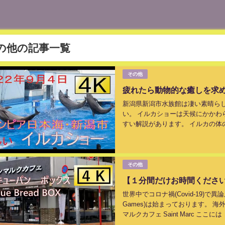
の他の記事一覧
その他
疲れたら動物的な癒しを求
新潟県新潟市水族館は凄い素晴ら
い。 イルカショーは天候にかかわ
すい解説があります。 イルカの
ます。 今までよりイルカの動きに合
その他
【１分間だけお時間ください
世界中でコロナ禍(Covid-19)で異論
Games)は始まっております。 
マルクカフェ Saint Marc ここには「