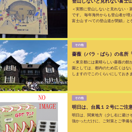
登山しないと見れない富士
＜実際に登山しないと見れない・
です。 毎年海外からも登山者が増
富士山 すべての登山道が閉鎖」と
（願って）おります。...
その他
薔薇（バラ・ばら）の名所
＜東京都には素晴らしい薔薇の館
園としては、都内のため広くはな
しますのでこのくらいにしておきます
その他
明日は、台風１２号にご注
明日は、関東地方（少し右に避け
強かっただけに、ご対策とご準備を。