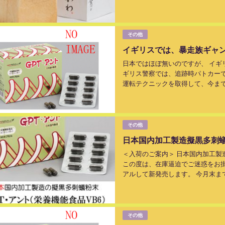
列。 関東では「銀座に志かわ 」 関西
その他
イギリスでは、暴走族ギャ
日本ではほぼ無いのですが、 イギ
ギリス警察では、追跡時パトカーで
運転テクニックを取得して、今ま
３０数％減ったとの報告も。 怖いに
その他
日本国内加工製造擬黒多刺蟻
＜入荷のご案内＞ 日本国内加工製
この度は、在庫逼迫でご迷惑をお
アルして新発売します。 今月末
す。 期間中ご迷惑をおかけいたしま
その他