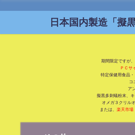
日本国内製造「擬黒
期間限定ですが、
ＰＣサ
特定保健用食品・ト
コ
アン
擬黒多刺蟻粉末、キ
オメガ３クリルオ
または、
楽天市場