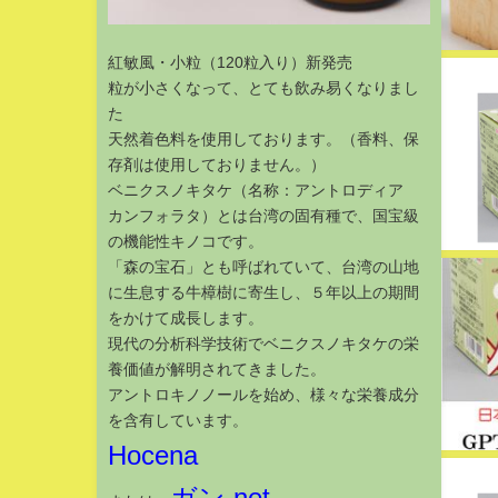
紅敏風・小粒（120粒入り）新発売
粒が小さくなって、とても飲み易くなりまし
た
天然着色料を使用しております。（香料、保
存剤は使用しておりません。）
ベニクスノキタケ（名称：アントロディア
カンフォラタ）とは台湾の固有種で、国宝級
の機能性キノコです。
「森の宝石」とも呼ばれていて、台湾の山地
に生息する牛樟樹に寄生し、５年以上の期間
をかけて成長します。
現代の分析科学技術でベニクスノキタケの栄
養価値が解明されてきました。
アントロキノノールを始め、様々な栄養成分
を含有しています。
Hocena
ガン.net