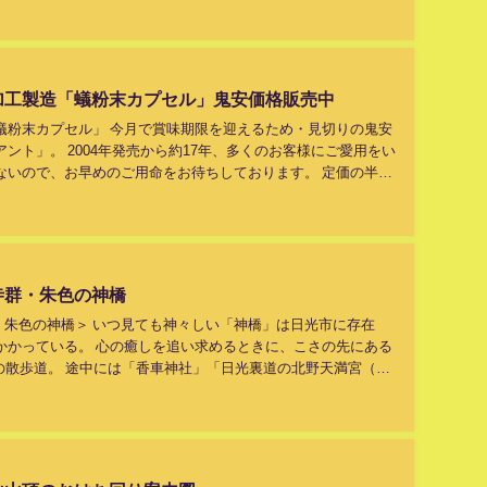
加工製造「蟻粉末カプセル」鬼安価格販売中
蟻粉末カプセル」 今月で賞味期限を迎えるため・見切りの鬼安
ント」。 2004年発売から約17年、多くのお客様にご愛用をい
ないので、お早めのご用命をお待ちしております。 定価の半額
ＰＴヘル...
寺群・朱色の神橋
・朱色の神橋＞ いつ見ても神々しい「神橋」は日光市に存在
かかっている。 心の癒しを追い求めるときに、こさの先にある
の散歩道。 途中には「香車神社」「日光裏道の北野天満宮（神
れている」、 また、...