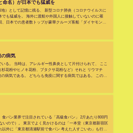
9と命名）が日本でも猛威を
源地）として記憶に残る、 新型コロナ肺炎（コロナウイルスに
が日本でも猛威を。 海外に渡航や外国人に接触していないのに罹
今回、日本での患者数トップが豪華クルーズ客船「ダイヤモン
数＋スタッフ数で約３...
連の病気
でいる。 当時は、アレルギー性鼻炎として片付けられて、 ここ
（杉花粉やヒノキ花粉、ブタクサ花粉など）それと リウマチ
の病気である。 どちらも免疫に関する病気ではある。 この時
たい程です。 な...
、食パン業界で注目されている「高級食パン」 2斤あたり800円
ことないので）。 東京でよく見かけるのは「一本堂（東京都新宿区
れ以外に「東京都清瀬駅前で食パン 考えた人すごいわ」も行