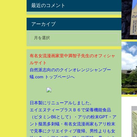
最近のコメント
アーカイブ
有名女流漫画家里中満智子先生のオフィシャ
ルサイト
自然派志向ののクインオレンジシャンプー
蟻.com トップページへ
日本製にリニューアルしました。
エイエヌティープラスＢ６で栄養機能食品
（ビタミンB6として）・アリの粉末GPT・ア
ント擬黒多刺蟻・有名女流漫画家もアリ粉末
で見事にクリエイティブ復帰。男性よりも女