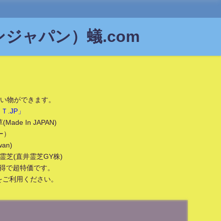
ジャパン）蟻.com
い物ができます。
.JP」
 In JAPAN)
ー）
an)
芝(直井霊芝GY株)
い得で超特価です。
ご利用ください。