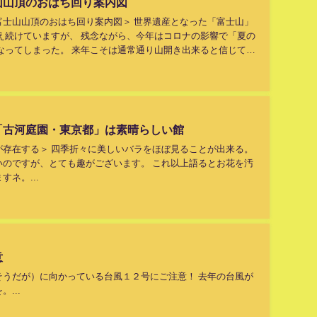
山山頂のおはち回り案内図
富士山山頂のおはち回り案内図＞ 世界遺産となった「富士山」
え続けていますが、 残念ながら、今年はコロナの影響で「夏の
なってしまった。 来年こそは通常通り山開き出来ると信じて
「古河庭園・東京都」は素晴らしい館
が存在する＞ 四季折々に美しいバラをほぼ見ることが出来る。
いのですが、とても趣がございます。 これ以上語るとお花を汚
ネ。...
意
そうだが）に向かっている台風１２号にご注意！ 去年の台風が
...