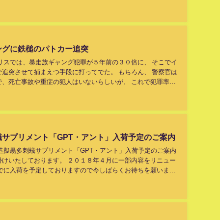
では「...
ングに鉄槌のパトカー追突
リスでは、暴走族ギャング犯罪が５年前の３０倍に、 そこでイ
追突させて捕まえつ手段に打ってでた。 もちろん、 警察官は
で、死亡事故や重症の犯人はいないらしいが、 これで犯罪率が
都市リストにイギリ...
サプリメント「GPT・アント」入荷予定のご案内
造擬黒多刺蟻サプリメント「GPT・アント」入荷予定のご案内
掛けいたしております。 ２０１８年４月に一部内容をリニュー
までに入荷を予定しておりますので今しばらくお待ちを願いま
したことを深くお詫び...