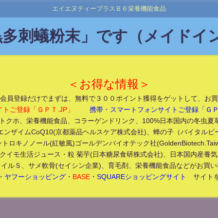
エイエヌティープラスＢ６栄養機能食品
多刺蟻粉末」です（メイドイン
＜お得な情報＞
会員登録だけでまずは、無料で３００ポイント獲得をゲットして、お買
イトご登録「ＧＰＴ.JP」
携帯・スマートフォンサイトご登録「ＧＰＴ
クホ、栄養機能食品、コラーゲンドリンク、100%日本国内の冬虫夏草(Made
エンザイムCoQ10(京都薬品ヘルスケア株式会社)、蜂の子（バイタルビ
トロキノノール(紅敏風)ゴールデンバイオテック社(GoldenBiotech.Taiw
クイモ生活ジュース・粒 菊芋(日本糖尿食研株式会社)、日本国内産養気霊
イルＳ、サメ軟骨(セイシン企業)、育毛剤、栄養機能食品などがお買
・
ヤフーショッピング
・
BASE
・
SQUAREショッピングサイト
サイトを