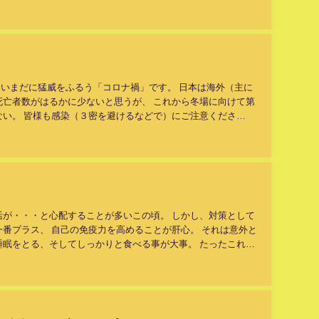
 いまだに猛威をふるう「コロナ禍」です。 日本は海外（主に
死亡者数がはるかに少ないと思うが、 これから冬場に向けて第
ない。 皆様も感染（３密を避けるなどで）にご注意くださ
活が・・・と心配することが多いこの頃。 しかし、対策として
番プラス、 自己の免疫力を高めることが肝心。 それは意外と
睡眠をとる、そしてしっかりと食べる事が大事。 たったこれだ
です。...