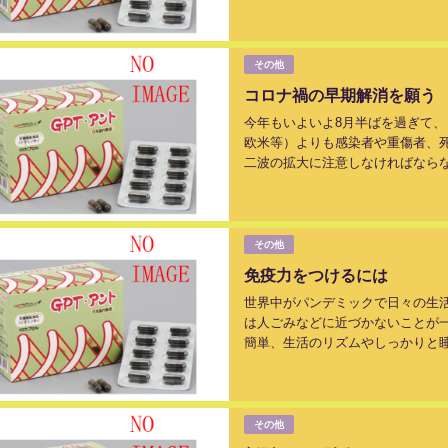
その他
コロナ禍の早期解消を願う
今年もいよいよ8月半ばを過ぎて、
欧米等）よりも感染者や重傷者、
二波の拡大に注意しなければなら
い。...
その他
免疫力をつけるには
世界中がパンデミックで日々の生
は人ごみなどに近づかないことが一
簡単、生活のリズムやしっかりと
けでも行いたい（くよくよせず）もの
その他