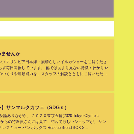
めませんか
しい マリンピア日本海・素晴らしいイルカショーをご覧くださ
らず毎日開催しています。 他ではあまり見ない特徴：わかりや
体のつくりや運動能力を、スタッフの解説とともにご覧いただき
わせたわかりやすい解...
】サンマルクカフェ（SDGｓ）
反論ありながら、 ２０２０東京五輪(2020 Tokyo Olympic
海外からの特派員さんには見て、訪ねて欲しいショップが、 サン
レスキュー パン ボックス Rescue Bread BOX S...