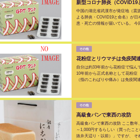
新型コロナ肺炎（COVID1
中国の湖北省武漢市が発症地（震
よる肺炎・COVID19と命名）
患・死亡の情報が届いている。 
ド・プリンセス号」の乗客、 搭乗客
その他
花粉症とリウマチは免疫関
自分は約33年前から花粉症で悩ん
10年前から正式名称として花粉症
（指のこわばりや痛み）は免疫関連
期、日本中のすべての「杉」を伐採し
その他
高級食パンで東西の攻防
高級食パンで東西の攻防 ここ数年
～1,000円するらしい（買った
抜弁天辺り・以前）」ですが、 そ