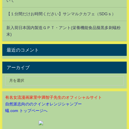
いて
【１分間だけお時間ください】サンマルクカフェ（SDGｓ）
新入荷日本国内製造ＧＰＴ・アント(栄養機能食品擬黒多刺蟻粉
末)
最近のコメント
アーカイブ
有名女流漫画家里中満智子先生のオフィシャルサイト
自然派志向ののクインオレンジシャンプー
蟻.com トップページへ