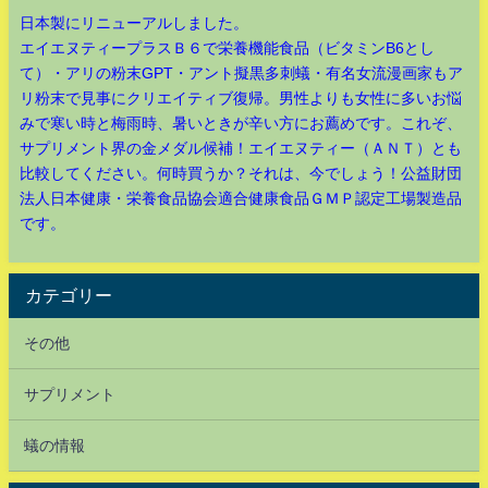
日本製にリニューアルしました。
エイエヌティープラスＢ６で栄養機能食品（ビタミンB6とし
て）・アリの粉末GPT・アント擬黒多刺蟻・有名女流漫画家もア
リ粉末で見事にクリエイティブ復帰。男性よりも女性に多いお悩
みで寒い時と梅雨時、暑いときが辛い方にお薦めです。これぞ、
サプリメント界の金メダル候補！エイエヌティー（ＡＮＴ）とも
比較してください。何時買うか？それは、今でしょう！公益財団
法人日本健康・栄養食品協会適合健康食品ＧＭＰ認定工場製造品
です。
カテゴリー
その他
サプリメント
蟻の情報