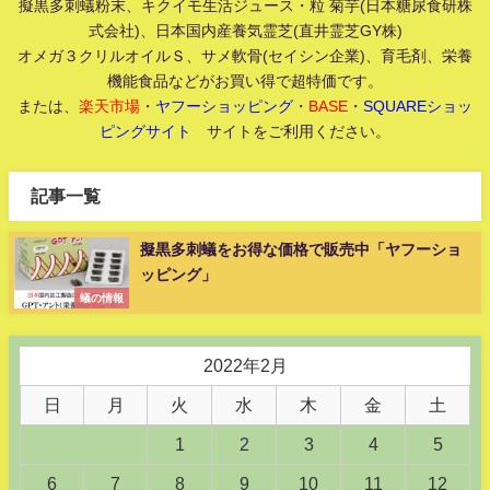
擬黒多刺蟻粉末、キクイモ生活ジュース・粒 菊芋(日本糖尿食研株
式会社)、日本国内産養気霊芝(直井霊芝GY株)
オメガ３クリルオイルＳ、サメ軟骨(セイシン企業)、育毛剤、栄養
機能食品などがお買い得で超特価です。
または、
楽天市場
・
ヤフーショッピング
・
BASE
・
SQUAREショッ
ピングサイト
サイトをご利用ください。
記事一覧
擬黒多刺蟻をお得な価格で販売中「ヤフーショ
ッピング」
蟻の情報
2022年2月
日
月
火
水
木
金
土
1
2
3
4
5
6
7
8
9
10
11
12