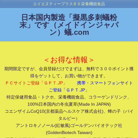
エイエヌティープラスＢ６栄養機能食品
日本国内製造「擬黒多刺蟻粉
末」です（メイドインジャパ
ン）蟻.com
＜お得な情報＞
期間限定ですが、会員登録だけでまずは、無料で３００ポイント獲
得をゲットして、お買い物ができます。
ＰＣサイトご登録「ＧＰＴ.JP」
携帯・スマートフォンサイト
ご登録「ＧＰＴ.JP」
特定保健用食品・トクホ、栄養機能食品、コラーゲンドリンク、
100%日本国内の冬虫夏草(Made In JAPAN)
コエンザイムCoQ10(京都薬品ヘルスケア株式会社)、蜂の子（バイ
タルビー）
アントロキノノール(紅敏風)ゴールデンバイオテック社
(GoldenBiotech.Taiwan)