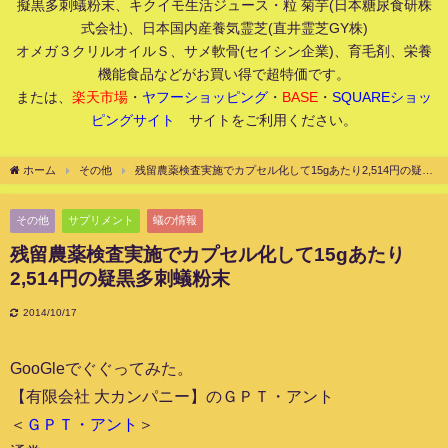
擬黒多刺蟻粉末、キクイモ生活ジュース・粒 菊芋(日本糖尿食研株
式会社)、日本国内産養気霊芝(直井霊芝GY株)
オメガ３クリルオイルＳ、サメ軟骨(セイシン企業)、育毛剤、栄養
機能食品などがお買い得で超特価です。
または、
楽天市場
・
ヤフーショッピング
・
BASE
・
SQUAREショッ
ピングサイト
サイトをご利用ください。
ホーム
その他
残留農薬検査実施でカプセル化して15gあたり2,514円の疑黒
多刺蟻粉末
その他
サプリメント
蟻の情報
残留農薬検査実施でカプセル化して15gあたり
2,514円の疑黒多刺蟻粉末
2014/10/17
GooGleでぐぐってみた。
【有限会社 大カンパニー】のＧＰＴ・アント
＜
ＧＰＴ・アント
＞