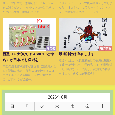
リンピア日本海・素晴らしいイルカショー
「ドナルド・トランプ氏が当選」してしま
をご覧ください。 イルカショーは天候に
った。 まさかの「ヒラリー・クリントン
かかわらず毎日開催していま...
氏」が敗退するとは・・・ショ...
その他
蟻の情報
新型コロナ肺炎（COVID19と命
蟻通神社は存在します
名）が日本でも猛威を
蟻通神社は、大阪府泉佐野市長滝に鎮座す
る氏神鎮守社です。元の境内は、熊野街道
中国の湖北省武漢市が発症地（震源地）と
（紀州街道）沿いにあり、 紀貫之の物語
して記憶に残る、 新型コロナ肺炎（コロ
をはじめ、多くの故事伝承が...
ナウイルスによる肺炎・COVID19と命
名）が日本でも猛威を。 ...
2026年8月
日
月
火
水
木
金
土