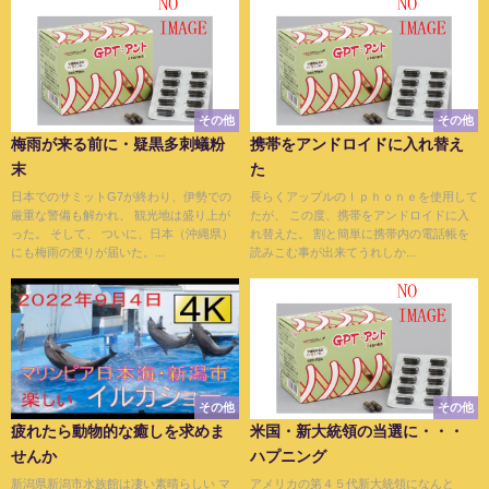
その他
その他
梅雨が来る前に・疑黒多刺蟻粉
携帯をアンドロイドに入れ替え
末
た
日本でのサミットG7が終わり、伊勢での
長らくアップルのＩｐｈｏｎｅを使用して
厳重な警備も解かれ、 観光地は盛り上が
たが、 この度、携帯をアンドロイドに入
った。 そして、 ついに、日本（沖縄県）
れ替えた。 割と簡単に携帯内の電話帳を
にも梅雨の便りが届いた。...
読みこむ事が出来てうれしか...
その他
その他
疲れたら動物的な癒しを求めま
米国・新大統領の当選に・・・
せんか
ハプニング
新潟県新潟市水族館は凄い素晴らしい マ
アメリカの第４５代新大統領になんと