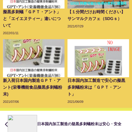
擬黒多刺蟻「ＧＰＴ・アント」
【１分間だけお時間ください】
と「エイエヌティー」違いにつ
サンマルクカフェ（SDGｓ）
いて
2021/07/29
2022/01/11
新入荷日本国内製造ＧＰＴ・ア
日本国内加工製造で安心の擬黒
ント(栄養機能食品擬黒多刺蟻粉
多刺蟻粉末は「ＧＰＴ・アン
末)
ト」
2021/07/06
2021/06/09
日本国内加工製造の疑黒多刺蟻粉末は安心・安全