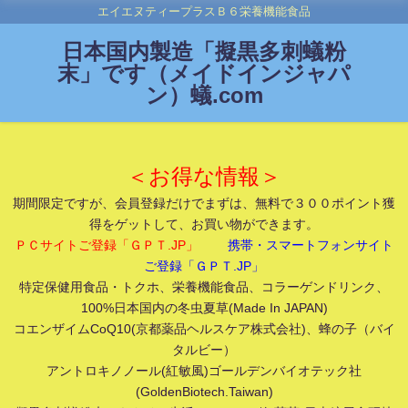
エイエヌティープラスＢ６栄養機能食品
日本国内製造「擬黒多刺蟻粉
末」です（メイドインジャパ
ン）蟻.com
＜お得な情報＞
期間限定ですが、会員登録だけでまずは、無料で３００ポイント獲
得をゲットして、お買い物ができます。
ＰＣサイトご登録「ＧＰＴ.JP」
携帯・スマートフォンサイト
ご登録「ＧＰＴ.JP」
特定保健用食品・トクホ、栄養機能食品、コラーゲンドリンク、
100%日本国内の冬虫夏草(Made In JAPAN)
コエンザイムCoQ10(京都薬品ヘルスケア株式会社)、蜂の子（バイ
タルビー）
アントロキノノール(紅敏風)ゴールデンバイオテック社
(GoldenBiotech.Taiwan)