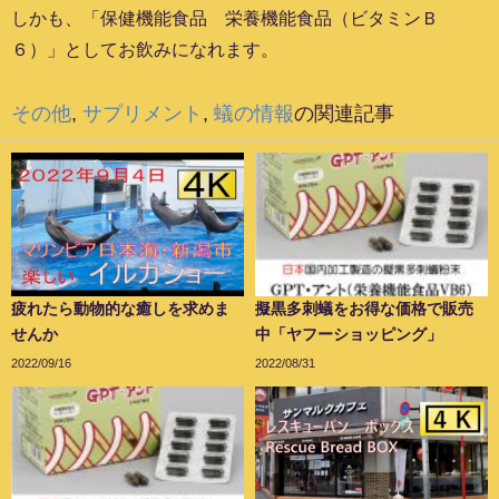
しかも、「保健機能食品 栄養機能食品（ビタミンＢ
６）」としてお飲みになれます。
その他
,
サプリメント
,
蟻の情報
の関連記事
疲れたら動物的な癒しを求めま
擬黒多刺蟻をお得な価格で販売
せんか
中「ヤフーショッピング」
2022/09/16
2022/08/31