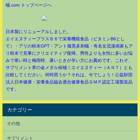
蟻.com トップページへ
日本製にリニューアルしました。
エイエヌティープラスＢ６で栄養機能食品（ビタミンB6とし
て）・アリの粉末GPT・アント擬黒多刺蟻・有名女流漫画家もア
リ粉末で見事にクリエイティブ復帰。男性よりも女性に多いお悩
みで寒い時と梅雨時、暑いときが辛い方にお薦めです。これぞ、
サプリメント界の金メダル候補！エイエヌティー（ＡＮＴ）とも
比較してください。何時買うか？それは、今でしょう！公益財団
法人日本健康・栄養食品協会適合健康食品ＧＭＰ認定工場製造品
です。
カテゴリー
その他
サプリメント