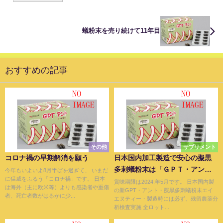
蟻粉末を売り続けて11年目
おすすめの記事
その他
サプリメント
コロナ禍の早期解消を願う
日本国内加工製造で安心の擬黒
多刺蟻粉末は「ＧＰＴ・アン
今年もいよいよ8月半ばを過ぎて、 いまだ
に猛威をふるう「コロナ禍」です。 日本
ト」
賞味期限は2024.年5月です。 日本国内製
は海外（主に欧米等）よりも感染者や重傷
の新GPT・アント・擬黒多刺蟻粉末エイ
者、死亡者数がはるかに少...
エヌティー・製造時には必ず、残留農薬分
析検査実施 全ロット...