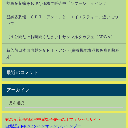
擬黒多刺蟻をお得な価格で販売中「ヤフーショッピング」
擬黒多刺蟻「ＧＰＴ・アント」と「エイエヌティー」違いにつ
いて
【１分間だけお時間ください】サンマルクカフェ（SDGｓ）
新入荷日本国内製造ＧＰＴ・アント(栄養機能食品擬黒多刺蟻粉
末)
最近のコメント
アーカイブ
有名女流漫画家里中満智子先生のオフィシャルサイト
自然派志向ののクインオレンジシャンプー