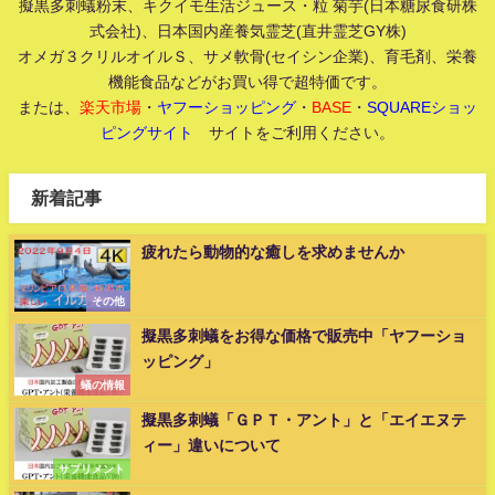
擬黒多刺蟻粉末、キクイモ生活ジュース・粒 菊芋(日本糖尿食研株
式会社)、日本国内産養気霊芝(直井霊芝GY株)
オメガ３クリルオイルＳ、サメ軟骨(セイシン企業)、育毛剤、栄養
機能食品などがお買い得で超特価です。
または、
楽天市場
・
ヤフーショッピング
・
BASE
・
SQUAREショッ
ピングサイト
サイトをご利用ください。
新着記事
疲れたら動物的な癒しを求めませんか
その他
擬黒多刺蟻をお得な価格で販売中「ヤフーショ
ッピング」
蟻の情報
擬黒多刺蟻「ＧＰＴ・アント」と「エイエヌテ
ィー」違いについて
サプリメント