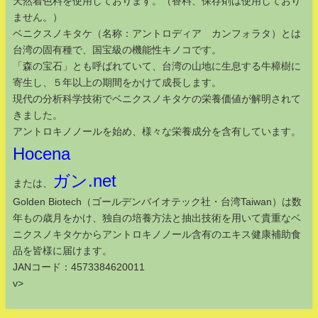
天然着色料を使用しております。（香料、保存剤は使用しており
ません。）
ベニクスノキタケ（名称：アントロディア カンフォラタ）とは
台湾の固有種で、国宝級の機能性キノコです。
「森の宝石」とも呼ばれていて、台湾の山地に生息する牛樟樹に
寄生し、５年以上の期間をかけて成長します。
現代の分析科学技術でベニクスノキタケの栄養価値が解明されて
きました。
アントロキノノールを始め、様々な栄養成分を含有しています。
Hocena
ガン.net
または、
Golden Biotech（ゴールデンバイオテック社・台湾Taiwan）は数
年もの歳月をかけ、独自の培養方法と抽出技術を用いて貴重なベ
ニクスノキタケからアントロキノノール含有のエキス健康補助食
品を皆様に届けます。
JANコード：4573384620011
v>