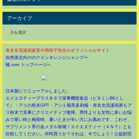
アーカイブ
有名女流漫画家里中満智子先生のオフィシャルサイト
自然派志向ののクインオレンジシャンプー
蟻.com トップページへ
日本製にリニューアルしました。
エイエヌティープラスＢ６で栄養機能食品（ビタミンB6とし
て）・アリの粉末GPT・アント擬黒多刺蟻・有名女流漫画家もア
リ粉末で見事にクリエイティブ復帰。男性よりも女性に多いお悩
みで寒い時と梅雨時、暑いときが辛い方にお薦めです。これぞ、
サプリメント界の金メダル候補！エイエヌティー（ＡＮＴ）とも
比較してください。何時買うか？それは、今でしょう！公益財団