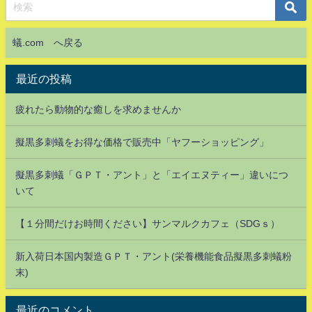
蟻.com へ戻る
最近の投稿
疲れたら動物的な癒しを求めませんか
擬黒多刺蟻をお得な価格で販売中「ヤフーショッピング」
擬黒多刺蟻「ＧＰＴ・アント」と「エイエヌティー」違いにつ
いて
【１分間だけお時間ください】サンマルクカフェ（SDGｓ）
新入荷日本国内製造ＧＰＴ・アント(栄養機能食品擬黒多刺蟻粉
末)
最近のコメント