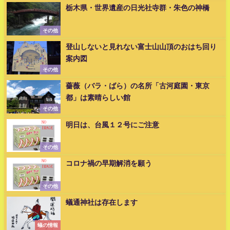
栃木県・世界遺産の日光社寺群・朱色の神橋
その他
登山しないと見れない富士山山頂のおはち回り
案内図
その他
薔薇（バラ・ばら）の名所「古河庭園・東京
都」は素晴らしい館
その他
明日は、台風１２号にご注意
その他
コロナ禍の早期解消を願う
その他
蟻通神社は存在します
蟻の情報