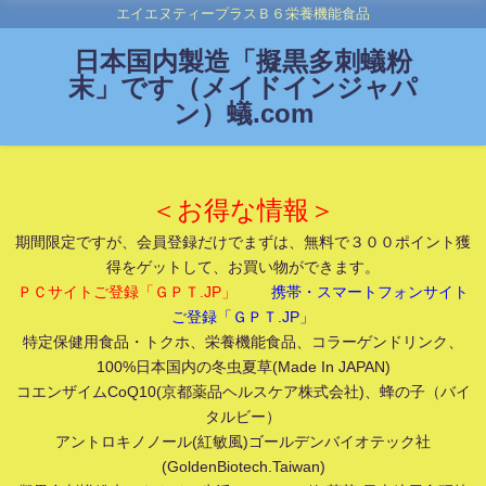
エイエヌティープラスＢ６栄養機能食品
日本国内製造「擬黒多刺蟻粉
末」です（メイドインジャパ
ン）蟻.com
＜お得な情報＞
期間限定ですが、会員登録だけでまずは、無料で３００ポイント獲
得をゲットして、お買い物ができます。
ＰＣサイトご登録「ＧＰＴ.JP」
携帯・スマートフォンサイト
ご登録「ＧＰＴ.JP」
特定保健用食品・トクホ、栄養機能食品、コラーゲンドリンク、
100%日本国内の冬虫夏草(Made In JAPAN)
コエンザイムCoQ10(京都薬品ヘルスケア株式会社)、蜂の子（バイ
タルビー）
アントロキノノール(紅敏風)ゴールデンバイオテック社
(GoldenBiotech.Taiwan)