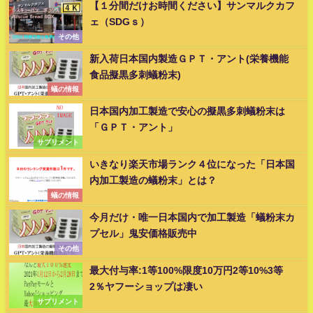
【１分間だけお時間ください】サンマルクカフ
ェ（SDGｓ）
その他
新入荷日本国内製造ＧＰＴ・アント(栄養機能
食品擬黒多刺蟻粉末)
蟻の情報
日本国内加工製造で安心の擬黒多刺蟻粉末は
「ＧＰＴ・アント」
サプリメント
いきなり楽天市場ランク４位になった「日本国
内加工製造の蟻粉末」とは？
蟻の情報
今月だけ・唯一日本国内で加工製造「蟻粉末カ
プセル」鬼安価格販売中
その他
最大付与率:1等100%限度10万円2等10%3等
2％ヤフーショップは凄い
サプリメント