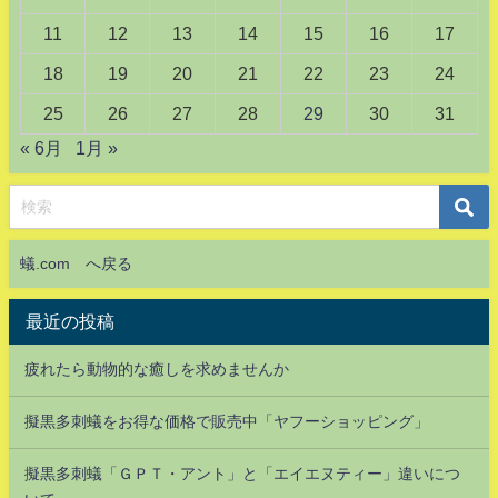
11
12
13
14
15
16
17
18
19
20
21
22
23
24
25
26
27
28
29
30
31
« 6月
1月 »
蟻.com へ戻る
最近の投稿
疲れたら動物的な癒しを求めませんか
擬黒多刺蟻をお得な価格で販売中「ヤフーショッピング」
擬黒多刺蟻「ＧＰＴ・アント」と「エイエヌティー」違いにつ