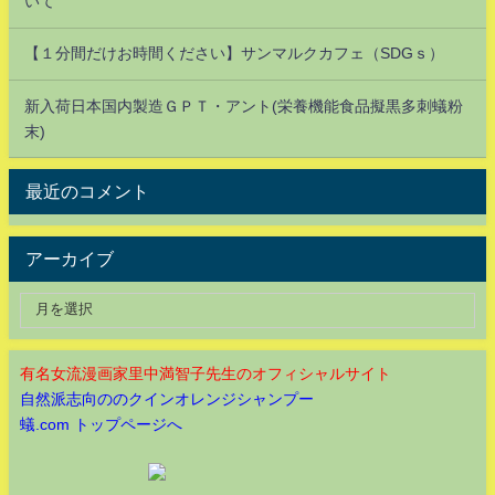
いて
【１分間だけお時間ください】サンマルクカフェ（SDGｓ）
新入荷日本国内製造ＧＰＴ・アント(栄養機能食品擬黒多刺蟻粉
末)
最近のコメント
アーカイブ
有名女流漫画家里中満智子先生のオフィシャルサイト
自然派志向ののクインオレンジシャンプー
蟻.com トップページへ