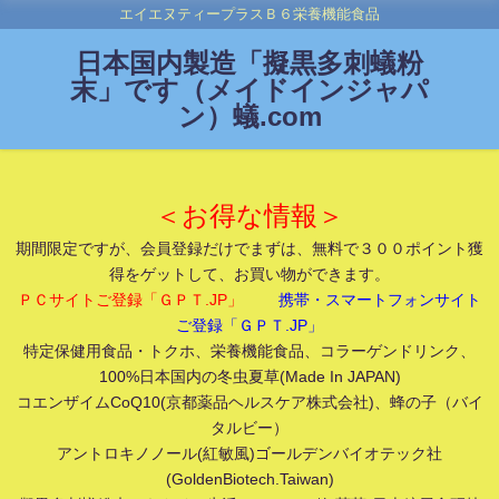
エイエヌティープラスＢ６栄養機能食品
日本国内製造「擬黒多刺蟻粉
末」です（メイドインジャパ
ン）蟻.com
＜お得な情報＞
期間限定ですが、会員登録だけでまずは、無料で３００ポイント獲
得をゲットして、お買い物ができます。
ＰＣサイトご登録「ＧＰＴ.JP」
携帯・スマートフォンサイト
ご登録「ＧＰＴ.JP」
特定保健用食品・トクホ、栄養機能食品、コラーゲンドリンク、
100%日本国内の冬虫夏草(Made In JAPAN)
コエンザイムCoQ10(京都薬品ヘルスケア株式会社)、蜂の子（バイ
タルビー）
アントロキノノール(紅敏風)ゴールデンバイオテック社
(GoldenBiotech.Taiwan)