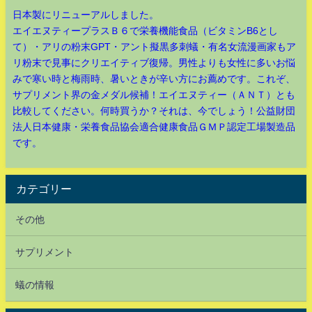
日本製にリニューアルしました。
エイエヌティープラスＢ６で栄養機能食品（ビタミンB6とし
て）・アリの粉末GPT・アント擬黒多刺蟻・有名女流漫画家もア
リ粉末で見事にクリエイティブ復帰。男性よりも女性に多いお悩
みで寒い時と梅雨時、暑いときが辛い方にお薦めです。これぞ、
サプリメント界の金メダル候補！エイエヌティー（ＡＮＴ）とも
比較してください。何時買うか？それは、今でしょう！公益財団
法人日本健康・栄養食品協会適合健康食品ＧＭＰ認定工場製造品
です。
カテゴリー
その他
サプリメント
蟻の情報