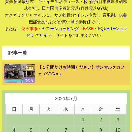
擬黒多刺蟻粉末、キクイモ生活ジュース・粒 菊芋(日本糖尿食研株
式会社)、日本国内産養気霊芝(直井霊芝GY株)
オメガ３クリルオイルＳ、サメ軟骨(セイシン企業)、育毛剤、栄養
機能食品などがお買い得で超特価です。
または、
楽天市場
・
ヤフーショッピング
・
BASE
・
SQUAREショッ
ピングサイト
サイトをご利用ください。
記事一覧
【１分間だけお時間ください】サンマルクカフ
ェ（SDGｓ）
その他
2021年7月
日
月
火
水
木
金
土
1
2
3
4
5
6
7
8
9
10