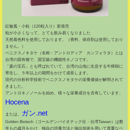
紅敏風・小粒（120粒入り）新発売
粒が小さくなって、とても飲み易くなりました
天然着色料を使用しております。（香料、保存剤は使用しており
ません。）
ベニクスノキタケ（名称：アントロディア カンフォラタ）とは
台湾の固有種で、国宝級の機能性キノコです。
「森の宝石」とも呼ばれていて、台湾の山地に生息する牛樟樹に
寄生し、５年以上の期間をかけて成長します。
現代の分析科学技術でベニクスノキタケの栄養価値が解明されて
きました。
アントロキノノールを始め、様々な栄養成分を含有しています。
Hocena
ガン.net
または、
Golden Biotech（ゴールデンバイオテック社・台湾Taiwan）は数
年もの歳月をかけ、独自の培養方法と抽出技術を用いて貴重なベ