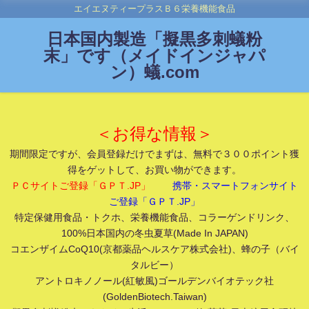
エイエヌティープラスＢ６栄養機能食品
日本国内製造「擬黒多刺蟻粉
末」です（メイドインジャパ
ン）蟻.com
＜お得な情報＞
期間限定ですが、会員登録だけでまずは、無料で３００ポイント獲
得をゲットして、お買い物ができます。
ＰＣサイトご登録「ＧＰＴ.JP」
携帯・スマートフォンサイト
ご登録「ＧＰＴ.JP」
特定保健用食品・トクホ、栄養機能食品、コラーゲンドリンク、
100%日本国内の冬虫夏草(Made In JAPAN)
コエンザイムCoQ10(京都薬品ヘルスケア株式会社)、蜂の子（バイ
タルビー）
アントロキノノール(紅敏風)ゴールデンバイオテック社
(GoldenBiotech.Taiwan)