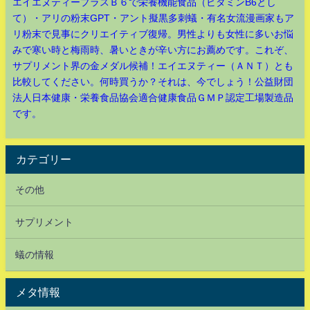
エイエヌティープラスＢ６で栄養機能食品（ビタミンB6とし
て）・アリの粉末GPT・アント擬黒多刺蟻・有名女流漫画家もア
リ粉末で見事にクリエイティブ復帰。男性よりも女性に多いお悩
みで寒い時と梅雨時、暑いときが辛い方にお薦めです。これぞ、
サプリメント界の金メダル候補！エイエヌティー（ＡＮＴ）とも
比較してください。何時買うか？それは、今でしょう！公益財団
法人日本健康・栄養食品協会適合健康食品ＧＭＰ認定工場製造品
です。
カテゴリー
その他
サプリメント
蟻の情報
メタ情報