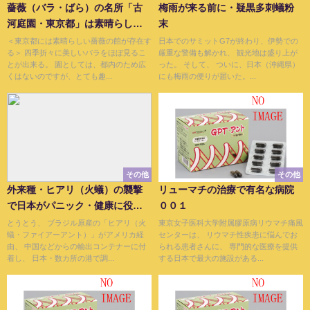
薔薇（バラ・ばら）の名所「古
梅雨が来る前に・疑黒多刺蟻粉
河庭園・東京都」は素晴らしい
末
館
＜東京都には素晴らしい薔薇の館が存在す
日本でのサミットG7が終わり、伊勢での
る＞ 四季折々に美しいバラをほぼ見るこ
厳重な警備も解かれ、 観光地は盛り上が
とが出来る。 園としては、都内のため広
った。 そして、 ついに、日本（沖縄県）
くはないのですが、とても趣...
にも梅雨の便りが届いた。...
その他
その他
外来種・ヒアリ（火蟻）の襲撃
リューマチの治療で有名な病院
で日本がパニック・健康に役立
００１
つ蟻もあります
とうとう、 ブラジル原産の「ヒアリ（火
東京女子医科大学附属膠原病リウマチ痛風
蟻・ファイアーアント）」がアメリカ経
センターは、 リウマチ性疾患に悩んでお
由、 中国などからの輸出コンテナーに付
られる患者さんに、 専門的な医療を提供
着し、 日本・数カ所の港で調...
する日本で最大の施設がある...