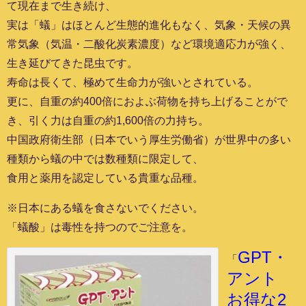
て現在まで生き続け、
実は「蟻」はほとんど生態的進化もなく、気象・天候の異
常気象（気温・二酸化炭素濃度）など環境適応力が強く、
生き延びてきた昆虫です。
寿命は長くて、極めて生命力が強いとされている。
更に、自重の約400倍におよぶ荷物を持ち上げることがで
き、引く力は自重の約1,600倍の力持ち。
中国政府衛生部（日本でいう厚生労働省）が世界中の多い
種類から蟻の中では数種類に限定して、
食用と薬用を認定している貴重な品種。
※日本にある蟻を食さないでください。
「蟻酸」は毒性を持つのでご注意を。
GPT・
「
アント
お得な2