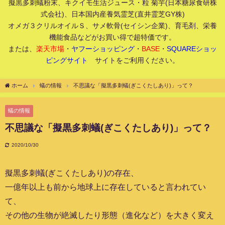
擬黒多刺蟻粉末、キクイモ生活ジュース・粒 菊芋(日本糖尿食研株
式会社)、日本国内産養気霊芝(直井霊芝GY株)
オメガ３クリルオイルＳ、サメ軟骨(セイシン企業)、育毛剤、栄養
機能食品などがお買い得で超特価です。
または、
楽天市場
・
ヤフーショッピング
・
BASE
・
SQUAREショッ
ピングサイト
サイトをご利用ください。
ホーム
蟻の情報
不思議な「擬黒多刺蟻(ぎこくたしあり)」って？
蟻の情報
不思議な「擬黒多刺蟻(ぎこくたしあり)」って？
2020/10/30
擬黒多刺蟻(ぎこくたしあり)の存在、
一億年以上も前から地球上に存在していると言われてい
て、
その他の生物が絶滅したり形態（進化など）を大きく変え