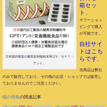
箱セッ
ト
」
ヤフーショッ
ピングで購入
が可能です。
自社サイ
トはこち
日本国内製造の擬黒多刺蟻粉末99.2％「ＧＰＴ・
らです
。
アント」
当商品は弊社
のみで販売しており、その他のお店・ショップでは販売し
ておりませんのでご注意ください。
蟻の情報
の関連記事