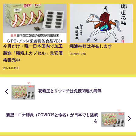
今月だけ・唯一日本国内で加工
蟻通神社は存在します
製造「蟻粉末カプセル」鬼安価
2020/10/30
格販売中
2021/03/03
花粉症とリウマチは免疫関連の病気
新型コロナ肺炎（COVID19と命名）が日本でも猛威
を