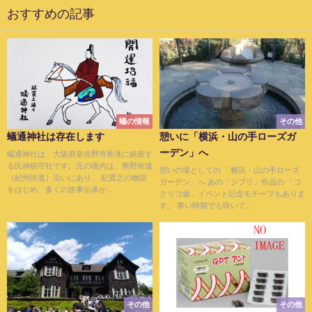
おすすめの記事
蟻の情報
その他
蟻通神社は存在します
憩いに「横浜・山の手ローズガ
ーデン」へ
蟻通神社は、大阪府泉佐野市長滝に鎮座す
る氏神鎮守社です。元の境内は、熊野街道
憩いの場としての 「横浜・山の手ローズ
（紀州街道）沿いにあり、 紀貫之の物語
ガーデン」へ あの「ジブリ」作品の 「コ
をはじめ、多くの故事伝承が...
クリコ坂」イベント記念モチーフもありま
す。 寒い時期でも咲いて...
その他
その他