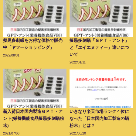
擬黒多刺蟻をお得な価格で販売
擬黒多刺蟻「ＧＰＴ・アント」
中「ヤフーショッピング」
と「エイエヌティー」違いにつ
いて
2022/08/31
2022/01/11
新入荷日本国内製造ＧＰＴ・ア
いきなり楽天市場ランク４位に
ント(栄養機能食品擬黒多刺蟻粉
なった「日本国内加工製造の蟻
末)
粉末」とは？
2021/07/06
2021/05/20