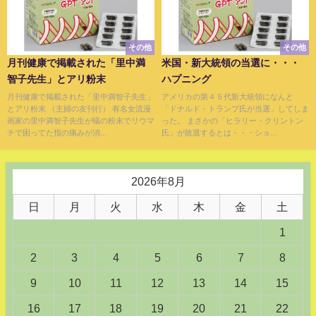
その他
その他
月刊健康で掲載された「里中満
米国・新大統領の当選に・・・
智子先生」とアリ粉末
ハプニング
月刊健康で掲載された「里中満智子先生」
アメリカの第４５代新大統領になんと
とアリ粉末 （主婦の友刊行） 有名女流漫
「ドナルド・トランプ氏が当選」してしま
画家の里中満智子先生が蟻の粉末でリウマ
った。 まさかの「ヒラリー・クリントン
チで困ってた指の痛みが消...
氏」が敗退するとは・・・ショ...
2026年8月
日
月
火
水
木
金
土
1
2
3
4
5
6
7
8
9
10
11
12
13
14
15
16
17
18
19
20
21
22