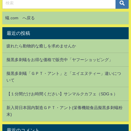
蟻.com へ戻る
最近の投稿
疲れたら動物的な癒しを求めませんか
擬黒多刺蟻をお得な価格で販売中「ヤフーショッピング」
擬黒多刺蟻「ＧＰＴ・アント」と「エイエヌティー」違いにつ
いて
【１分間だけお時間ください】サンマルクカフェ（SDGｓ）
新入荷日本国内製造ＧＰＴ・アント(栄養機能食品擬黒多刺蟻粉
末)
最近のコメント