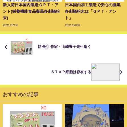
新入荷日本国内製造ＧＰＴ・ア
日本国内加工製造で安心の擬黒
ント(栄養機能食品擬黒多刺蟻粉
多刺蟻粉末は「ＧＰＴ・アン
末)
ト」
2021/07/06
2021/06/09
【訃報】作家・山崎豊子先生逝く
ＳＴＡＰ細胞は存在する
おすすめの記事