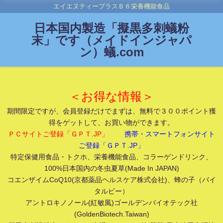
エイエヌティープラスＢ６栄養機能食品
日本国内製造「擬黒多刺蟻粉
末」です（メイドインジャパ
ン）蟻.com
＜お得な情報＞
期間限定ですが、会員登録だけでまずは、無料で３００ポイント獲
得をゲットして、お買い物ができます。
ＰＣサイトご登録「ＧＰＴ.JP」
携帯・スマートフォンサイト
ご登録「ＧＰＴ.JP」
特定保健用食品・トクホ、栄養機能食品、コラーゲンドリンク、
100%日本国内の冬虫夏草(Made In JAPAN)
コエンザイムCoQ10(京都薬品ヘルスケア株式会社)、蜂の子（バイ
タルビー）
アントロキノノール(紅敏風)ゴールデンバイオテック社
(GoldenBiotech.Taiwan)