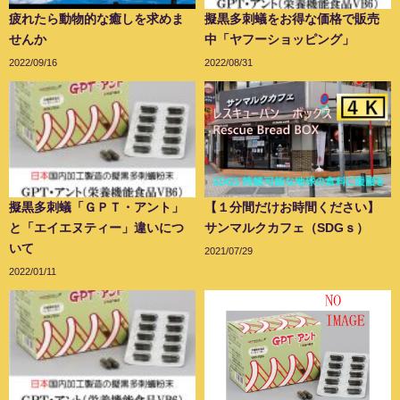
疲れたら動物的な癒しを求めま
擬黒多刺蟻をお得な価格で販売
せんか
中「ヤフーショッピング」
2022/09/16
2022/08/31
擬黒多刺蟻「ＧＰＴ・アント」
【１分間だけお時間ください】
と「エイエヌティー」違いにつ
サンマルクカフェ（SDGｓ）
いて
2021/07/29
2022/01/11