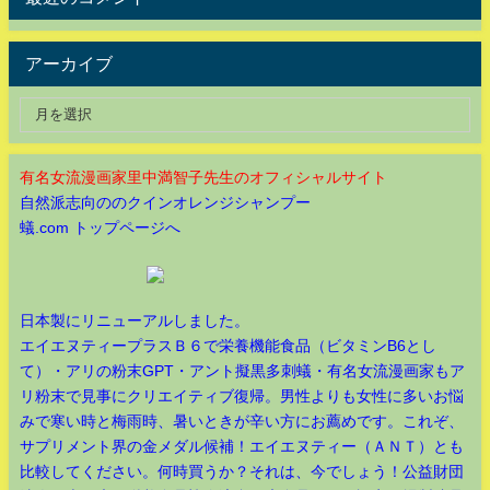
アーカイブ
有名女流漫画家里中満智子先生のオフィシャルサイト
自然派志向ののクインオレンジシャンプー
蟻.com トップページへ
日本製にリニューアルしました。
エイエヌティープラスＢ６で栄養機能食品（ビタミンB6とし
て）・アリの粉末GPT・アント擬黒多刺蟻・有名女流漫画家もア
リ粉末で見事にクリエイティブ復帰。男性よりも女性に多いお悩
みで寒い時と梅雨時、暑いときが辛い方にお薦めです。これぞ、
サプリメント界の金メダル候補！エイエヌティー（ＡＮＴ）とも
比較してください。何時買うか？それは、今でしょう！公益財団