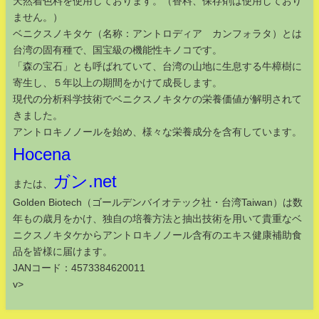
天然着色料を使用しております。（香料、保存剤は使用しており
ません。）
ベニクスノキタケ（名称：アントロディア カンフォラタ）とは
台湾の固有種で、国宝級の機能性キノコです。
「森の宝石」とも呼ばれていて、台湾の山地に生息する牛樟樹に
寄生し、５年以上の期間をかけて成長します。
現代の分析科学技術でベニクスノキタケの栄養価値が解明されて
きました。
アントロキノノールを始め、様々な栄養成分を含有しています。
Hocena
ガン.net
または、
Golden Biotech（ゴールデンバイオテック社・台湾Taiwan）は数
年もの歳月をかけ、独自の培養方法と抽出技術を用いて貴重なベ
ニクスノキタケからアントロキノノール含有のエキス健康補助食
品を皆様に届けます。
JANコード：4573384620011
v>