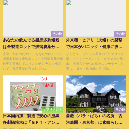
その他
その他
あなたの飲んでる擬黒多刺蟻粉
外来種・ヒアリ（火蟻）の襲撃
は全製造ロットで残留農薬分析
で日本がパニック・健康に役立
検査を実施しておりますが？
つ蟻もあります
安全・安心のために、 あなたの飲んでる
とうとう、 ブラジル原産の「ヒアリ（火
擬黒多刺蟻は全製造ロットで残留農薬分析
蟻・ファイアーアント）」がアメリカ経
検査を実施しておりますが？ 今まで検査
由、 中国などからの輸出コンテナーに付
して、残留農薬が含まれてい...
着し、 日本・数カ所の港で調...
サプリメント
その他
日本国内加工製造で安心の擬黒
薔薇（バラ・ばら）の名所「古
多刺蟻粉末は「ＧＰＴ・アン
河庭園・東京都」は素晴らしい
ト」
館