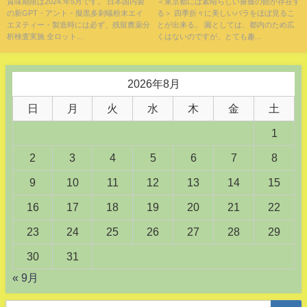
賞味期限は2024.年5月です。 日本国内製
＜東京都には素晴らしい薔薇の館が存在す
の新GPT・アント・擬黒多刺蟻粉末エイ
る＞ 四季折々に美しいバラをほぼ見るこ
エヌティー・製造時には必ず、残留農薬分
とが出来る。 園としては、都内のため広
析検査実施 全ロット...
くはないのですが、とても趣...
2026年8月
日
月
火
水
木
金
土
1
2
3
4
5
6
7
8
9
10
11
12
13
14
15
16
17
18
19
20
21
22
23
24
25
26
27
28
29
30
31
« 9月