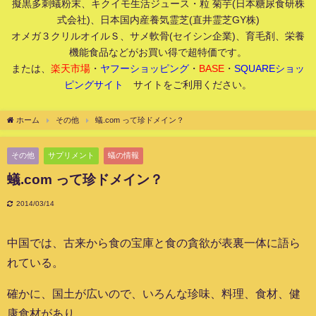
擬黒多刺蟻粉末、キクイモ生活ジュース・粒 菊芋(日本糖尿食研株
式会社)、日本国内産養気霊芝(直井霊芝GY株)
オメガ３クリルオイルＳ、サメ軟骨(セイシン企業)、育毛剤、栄養
機能食品などがお買い得で超特価です。
または、
楽天市場
・
ヤフーショッピング
・
BASE
・
SQUAREショッ
ピングサイト
サイトをご利用ください。
ホーム
その他
蟻.com って珍ドメイン？
その他
サプリメント
蟻の情報
蟻.com って珍ドメイン？
2014/03/14
中国では、古来から食の宝庫と食の貪欲が表裏一体に語ら
れている。
確かに、国土が広いので、いろんな珍味、料理、食材、健
康食材があり。