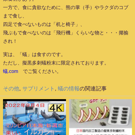
一方で、食に貪欲なために、熊の掌（手）やラクダのコブ
まで食し、
四足で食べないものは「机と椅子」、
飛ぶもで食べないのは「飛行機」くらいな物と・・・揶揄
され！
実は、「蟻」は食すのです。
ただし、擬黒多刺蟻粉末に限定されております。
蟻.com
でご覧ください。
その他
,
サプリメント
,
蟻の情報
の関連記事