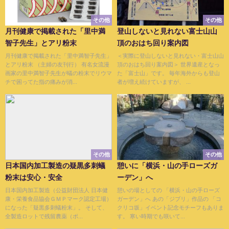
その他
その他
月刊健康で掲載された「里中満
登山しないと見れない富士山山
智子先生」とアリ粉末
頂のおはち回り案内図
月刊健康で掲載された「里中満智子先生」
＜実際に登山しないと見れない・富士山山
とアリ粉末 （主婦の友刊行） 有名女流漫
頂のおはち回り案内図＞ 世界遺産となっ
画家の里中満智子先生が蟻の粉末でリウマ
た「富士山」です。 毎年海外からも登山
チで困ってた指の痛みが消...
者が増え続けていますが、 ...
その他
その他
日本国内加工製造の疑黒多刺蟻
憩いに「横浜・山の手ローズガ
粉末は安心・安全
ーデン」へ
日本国内加工製造（公益財団法人 日本健
憩いの場としての 「横浜・山の手ローズ
康・栄養食品協会ＧＭＰマーク認定工場）
ガーデン」へ あの「ジブリ」作品の 「コ
になった「疑黒多刺蟻粉末」。 そして、
クリコ坂」イベント記念モチーフもありま
全製造ロットで残留農薬（ポ...
す。 寒い時期でも咲いて...