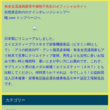
有名女流漫画家里中満智子先生のオフィシャルサイト
自然派志向ののクインオレンジシャンプー
蟻.com トップページへ
日本製にリニューアルしました。
エイエヌティープラスＢ６で栄養機能食品（ビタミンB6とし
て）・アリの粉末GPT・アント擬黒多刺蟻・有名女流漫画家もア
リ粉末で見事にクリエイティブ復帰。男性よりも女性に多いお悩
みで寒い時と梅雨時、暑いときが辛い方にお薦めです。これぞ、
サプリメント界の金メダル候補！エイエヌティー（ＡＮＴ）とも
比較してください。何時買うか？それは、今でしょう！公益財団
法人日本健康・栄養食品協会適合健康食品ＧＭＰ認定工場製造品
です。
カテゴリー