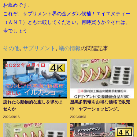
お薦めです。
これぞ、サプリメント界の金メダル候補！エイエヌティー
（ＡＮＴ）とも比較してください。何時買うか？それは、
今でしょう！
その他
,
サプリメント
,
蟻の情報
の関連記事
疲れたら動物的な癒しを求めま
擬黒多刺蟻をお得な価格で販売
せんか
中「ヤフーショッピング」
2022/09/16
2022/08/31