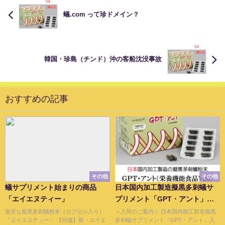
蟻.com って珍ドメイン？
韓国・珍島（チンド）沖の客船沈没事故
おすすめの記事
その他
その他
蟻サプリメント始まりの商品
日本国内加工製造擬黒多刺蟻サ
「エイエヌティー」
プリメント「GPT・アント」入
荷予定のご案内
激安な疑黒多刺蟻粉末（カプセル入り）
＜入荷のご案内＞ 日本国内加工製造擬黒
「エイエヌティー」 【特価】新・エイエ
多刺蟻サプリメント「GPT・アント」入