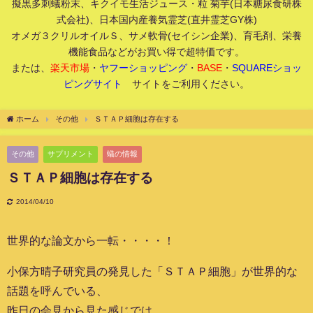
擬黒多刺蟻粉末、キクイモ生活ジュース・粒 菊芋(日本糖尿食研株
式会社)、日本国内産養気霊芝(直井霊芝GY株)
オメガ３クリルオイルＳ、サメ軟骨(セイシン企業)、育毛剤、栄養
機能食品などがお買い得で超特価です。
または、
楽天市場
・
ヤフーショッピング
・
BASE
・
SQUAREショッ
ピングサイト
サイトをご利用ください。
ホーム
その他
ＳＴＡＰ細胞は存在する
その他
サプリメント
蟻の情報
ＳＴＡＰ細胞は存在する
2014/04/10
世界的な論文から一転・・・・！
小保方晴子研究員の発見した「ＳＴＡＰ細胞」が世界的な
話題を呼んでいる、
昨日の会見から見た感じでは、