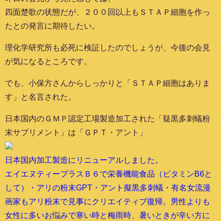
四面楚歌の状態だが、２００回以上もＳＴＡＰ細胞を作っ
たとの発言に期待したい。
理化学研究所も必死に検証したのでしょうが、今後の会見
が気になるところです。
でも、小保方さんからしっかりと「ＳＴＡＰ細胞はありま
す」と名言された。
日本国内のＧＭＰ認定工場製造加工された「疑黒多刺蟻粉
末サプリメント」は「ＧＰＴ・アント」
日本国内加工製造にリニューアルしました。
エイエヌティープラスＢ６で栄養機能食品（ビタミンB6と
して）・アリの粉末GPT・アント擬黒多刺蟻・有名女流漫
画家もアリ粉末で見事にクリエイティブ復帰。男性よりも
女性に多いお悩みで寒い時と梅雨時、暑いときが辛い方に