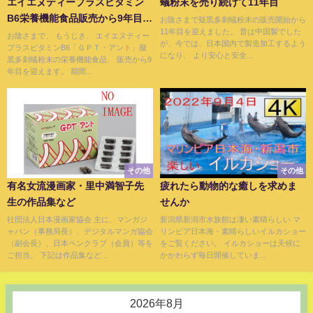
エイエヌティープラスビタミン
蟻粉末を売り続けて11年目
B6栄養機能食品販売から9年目を
お陰さまで疑黒多刺蟻粉末の販売開始から
11年目を迎えました。 昔は中国製でした
迎える・擬黒多刺蟻粉末
お陰さまで、 もうじき、 エイエヌティー
が、今では、日本国内で製造加工するよう
プラスビタミンB6「ＧＰＴ・アント」擬
になり、 より安心と安全...
黒多刺蟻粉末の栄養機能食品、 販売から9
年目を迎えます。 期間...
その他
その他
有名女流漫画家・里中満智子先
疲れたら動物的な癒しを求めま
生の作品集など
せんか
社団法人日本漫画家協会 主に、マンガジ
新潟県新潟市水族館は凄い素晴らしい マ
ャパン（事務局長）、デジタルマンガ協会
リンピア日本海・素晴らしいイルカショー
（副会長）、日本ペンクラブ（会員）等を
をご覧ください。 イルカショーは天候に
ご担当。 下記は作品集など...
かかわらず毎日開催していま...
2026年8月