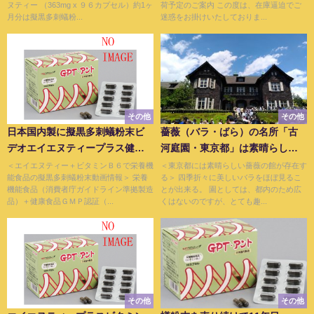
ヌティー （363mg x ９６カプセル）約1ヶ
荷予定のご案内 この度は、在庫逼迫でご
月分は擬黒多刺蟻粉...
迷惑をお掛けいたしておりま...
その他
その他
日本国内製に擬黒多刺蟻粉末ビ
薔薇（バラ・ばら）の名所「古
デオエイエヌティープラス健康
河庭園・東京都」は素晴らしい
食品
館
＜エイエヌティー＋ビタミンＢ６で栄養機
＜東京都には素晴らしい薔薇の館が存在す
能食品の擬黒多刺蟻粉末動画情報＞ 栄養
る＞ 四季折々に美しいバラをほぼ見るこ
機能食品（消費者庁ガイドライン準拠製造
とが出来る。 園としては、都内のため広
品）＋健康食品ＧＭＰ認証（...
くはないのですが、とても趣...
その他
その他