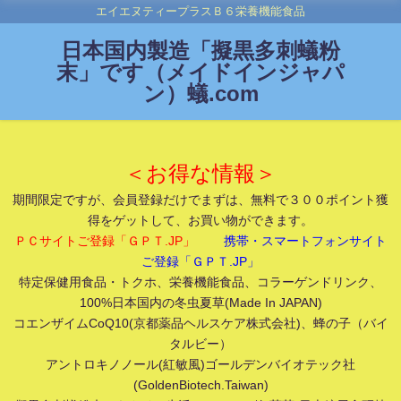
エイエヌティープラスＢ６栄養機能食品
日本国内製造「擬黒多刺蟻粉
末」です（メイドインジャパ
ン）蟻.com
＜お得な情報＞
期間限定ですが、会員登録だけでまずは、無料で３００ポイント獲
得をゲットして、お買い物ができます。
ＰＣサイトご登録「ＧＰＴ.JP」
携帯・スマートフォンサイト
ご登録「ＧＰＴ.JP」
特定保健用食品・トクホ、栄養機能食品、コラーゲンドリンク、
100%日本国内の冬虫夏草(Made In JAPAN)
コエンザイムCoQ10(京都薬品ヘルスケア株式会社)、蜂の子（バイ
タルビー）
アントロキノノール(紅敏風)ゴールデンバイオテック社
(GoldenBiotech.Taiwan)