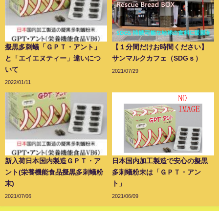
擬黒多刺蟻「ＧＰＴ・アント」
【１分間だけお時間ください】
と「エイエヌティー」違いにつ
サンマルクカフェ（SDGｓ）
いて
2021/07/29
2022/01/11
新入荷日本国内製造ＧＰＴ・ア
日本国内加工製造で安心の擬黒
ント(栄養機能食品擬黒多刺蟻粉
多刺蟻粉末は「ＧＰＴ・アン
末)
ト」
2021/07/06
2021/06/09