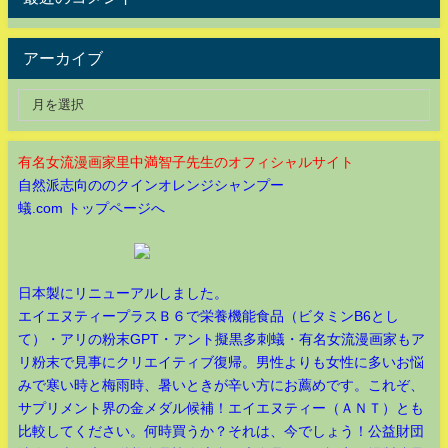
アーカイブ
有名女流漫画家里中満智子先生のオフィシャルサイト
自然派志向ののクインオレンジシャンプー
蟻.com トップページへ
日本製にリニューアルしました。
エイエヌティープラスＢ６で栄養機能食品（ビタミンB6とし
て）・アリの粉末GPT・アント擬黒多刺蟻・有名女流漫画家もア
リ粉末で見事にクリエイティブ復帰。男性よりも女性に多いお悩
みで寒い時と梅雨時、暑いときが辛い方にお薦めです。これぞ、
サプリメント界の金メダル候補！エイエヌティー（ＡＮＴ）とも
比較してください。何時買うか？それは、今でしょう！公益財団