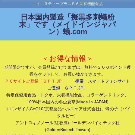
エイエヌティープラスＢ６栄養機能食品
日本国内製造「擬黒多刺蟻粉
末」です（メイドインジャパ
ン）蟻.com
＜お得な情報＞
期間限定ですが、会員登録だけでまずは、無料で３００ポイント獲
得をゲットして、お買い物ができます。
ＰＣサイトご登録「ＧＰＴ.JP」
携帯・スマートフォンサイト
ご登録「ＧＰＴ.JP」
特定保健用食品・トクホ、栄養機能食品、コラーゲンドリンク、
100%日本国内の冬虫夏草(Made In JAPAN)
コエンザイムCoQ10(京都薬品ヘルスケア株式会社)、蜂の子（バイ
タルビー）
アントロキノノール(紅敏風)ゴールデンバイオテック社
(GoldenBiotech.Taiwan)