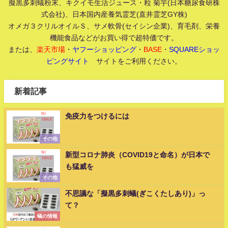
擬黒多刺蟻粉末、キクイモ生活ジュース・粒 菊芋(日本糖尿食研株
式会社)、日本国内産養気霊芝(直井霊芝GY株)
オメガ３クリルオイルＳ、サメ軟骨(セイシン企業)、育毛剤、栄養
機能食品などがお買い得で超特価です。
または、
楽天市場
・
ヤフーショッピング
・
BASE
・
SQUAREショッ
ピングサイト
サイトをご利用ください。
新着記事
免疫力をつけるには
その他
新型コロナ肺炎（COVID19と命名）が日本で
も猛威を
その他
不思議な「擬黒多刺蟻(ぎこくたしあり)」っ
て？
蟻の情報