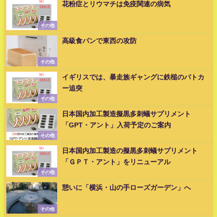
花粉症とリウマチは免疫関連の病気
その他
高級食パンで東西の攻防
その他
イギリスでは、暴走族ギャングに鉄槌のパトカ
ー追突
その他
日本国内加工製造擬黒多刺蟻サプリメント
「GPT・アント」入荷予定のご案内
その他
日本国内加工製造の擬黒多刺蟻サプリメント
「ＧＰＴ・アント」をリニューアル
その他
憩いに「横浜・山の手ローズガーデン」へ
その他