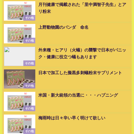
月刊健康で掲載された「里中満智子先生」とア
リ粉末
その他
上野動物園のパンダ 命名
その他
外来種・ヒアリ（火蟻）の襲撃で日本がパニッ
ク・健康に役立つ蟻もあります
その他
日本で加工した擬黒多刺蟻粉末サプリメント
その他
米国・新大統領の当選に・・・ハプニング
その他
梅雨時は日々辛い早く明けて欲しい
その他