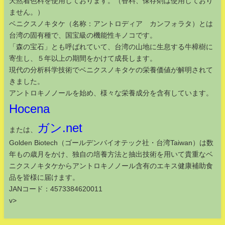
天然着色料を使用しております。（香料、保存剤は使用しており
ません。）
ベニクスノキタケ（名称：アントロディア カンフォラタ）とは
台湾の固有種で、国宝級の機能性キノコです。
「森の宝石」とも呼ばれていて、台湾の山地に生息する牛樟樹に
寄生し、５年以上の期間をかけて成長します。
現代の分析科学技術でベニクスノキタケの栄養価値が解明されて
きました。
アントロキノノールを始め、様々な栄養成分を含有しています。
Hocena
ガン.net
または、
Golden Biotech（ゴールデンバイオテック社・台湾Taiwan）は数
年もの歳月をかけ、独自の培養方法と抽出技術を用いて貴重なベ
ニクスノキタケからアントロキノノール含有のエキス健康補助食
品を皆様に届けます。
JANコード：4573384620011
v>