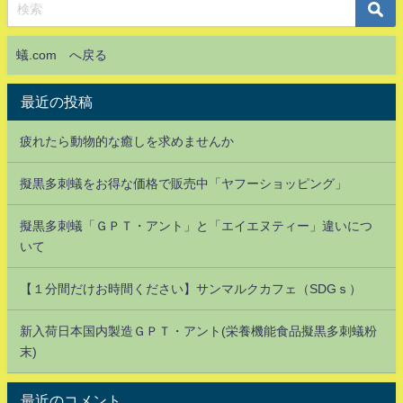
蟻.com へ戻る
最近の投稿
疲れたら動物的な癒しを求めませんか
擬黒多刺蟻をお得な価格で販売中「ヤフーショッピング」
擬黒多刺蟻「ＧＰＴ・アント」と「エイエヌティー」違いにつ
いて
【１分間だけお時間ください】サンマルクカフェ（SDGｓ）
新入荷日本国内製造ＧＰＴ・アント(栄養機能食品擬黒多刺蟻粉
末)
最近のコメント