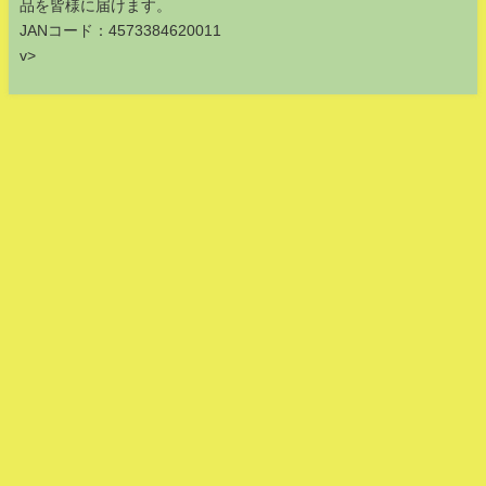
品を皆様に届けます。
JANコード：4573384620011
v>
日本国内製造「擬黒多刺蟻粉末」です（メイドインジャパン）蟻.com All
Rights Reserved.