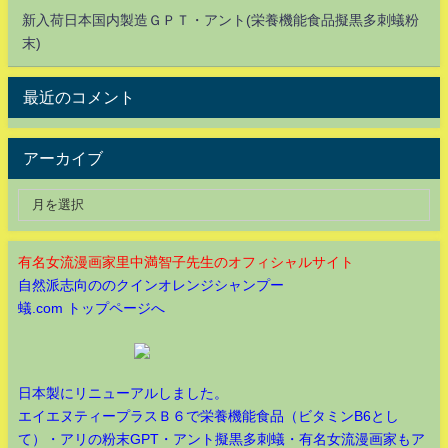
新入荷日本国内製造ＧＰＴ・アント(栄養機能食品擬黒多刺蟻粉
末)
最近のコメント
アーカイブ
有名女流漫画家里中満智子先生のオフィシャルサイト
自然派志向ののクインオレンジシャンプー
蟻.com トップページへ
日本製にリニューアルしました。
エイエヌティープラスＢ６で栄養機能食品（ビタミンB6とし
て）・アリの粉末GPT・アント擬黒多刺蟻・有名女流漫画家もア