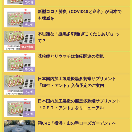
その他
新型コロナ肺炎（COVID19と命名）が日本で
も猛威を
その他
不思議な「擬黒多刺蟻(ぎこくたしあり)」っ
て？
蟻の情報
花粉症とリウマチは免疫関連の病気
その他
日本国内加工製造擬黒多刺蟻サプリメント
「GPT・アント」入荷予定のご案内
その他
日本国内加工製造の擬黒多刺蟻サプリメント
「ＧＰＴ・アント」をリニューアル
その他
憩いに「横浜・山の手ローズガーデン」へ