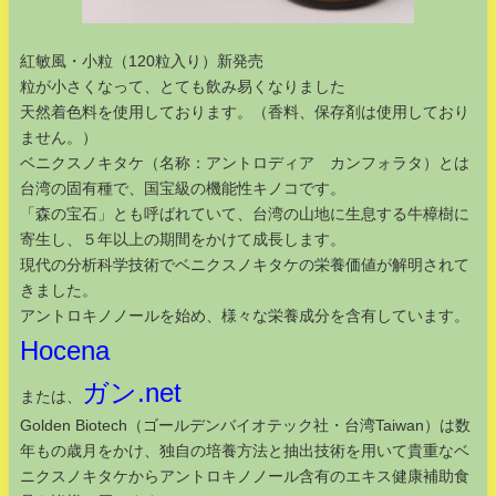
紅敏風・小粒（120粒入り）新発売
粒が小さくなって、とても飲み易くなりました
天然着色料を使用しております。（香料、保存剤は使用しており
ません。）
ベニクスノキタケ（名称：アントロディア カンフォラタ）とは
台湾の固有種で、国宝級の機能性キノコです。
「森の宝石」とも呼ばれていて、台湾の山地に生息する牛樟樹に
寄生し、５年以上の期間をかけて成長します。
現代の分析科学技術でベニクスノキタケの栄養価値が解明されて
きました。
アントロキノノールを始め、様々な栄養成分を含有しています。
Hocena
ガン.net
または、
Golden Biotech（ゴールデンバイオテック社・台湾Taiwan）は数
年もの歳月をかけ、独自の培養方法と抽出技術を用いて貴重なベ
ニクスノキタケからアントロキノノール含有のエキス健康補助食