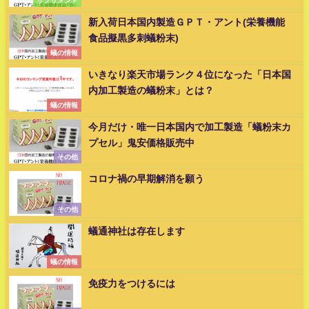
サプリメント
新入荷日本国内製造ＧＰＴ・アント(栄養機能
食品擬黒多刺蟻粉末)
蟻の情報
いきなり楽天市場ランク４位になった「日本国
内加工製造の蟻粉末」とは？
蟻の情報
今月だけ・唯一日本国内で加工製造「蟻粉末カ
プセル」鬼安価格販売中
その他
コロナ禍の早期解消を願う
その他
蟻通神社は存在します
蟻の情報
免疫力をつけるには