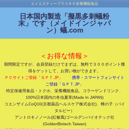
エイエヌティープラスＢ６栄養機能食品
日本国内製造「擬黒多刺蟻粉
末」です（メイドインジャパ
ン）蟻.com
＜お得な情報＞
期間限定ですが、会員登録だけでまずは、無料で３００ポイント獲
得をゲットして、お買い物ができます。
ＰＣサイトご登録「ＧＰＴ.JP」
携帯・スマートフォンサイト
ご登録「ＧＰＴ.JP」
特定保健用食品・トクホ、栄養機能食品、コラーゲンドリンク、
100%日本国内の冬虫夏草(Made In JAPAN)
コエンザイムCoQ10(京都薬品ヘルスケア株式会社)、蜂の子（バイ
タルビー）
アントロキノノール(紅敏風)ゴールデンバイオテック社
(GoldenBiotech.Taiwan)