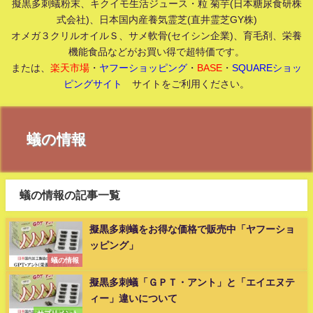
擬黒多刺蟻粉末、キクイモ生活ジュース・粒 菊芋(日本糖尿食研株
式会社)、日本国内産養気霊芝(直井霊芝GY株)
オメガ３クリルオイルＳ、サメ軟骨(セイシン企業)、育毛剤、栄養
機能食品などがお買い得で超特価です。
または、
楽天市場
・
ヤフーショッピング
・
BASE
・
SQUAREショッ
ピングサイト
サイトをご利用ください。
蟻の情報
蟻の情報の記事一覧
擬黒多刺蟻をお得な価格で販売中「ヤフーショ
ッピング」
蟻の情報
擬黒多刺蟻「ＧＰＴ・アント」と「エイエヌテ
ィー」違いについて