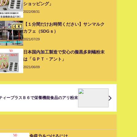
ショッピング」
2022/08/31
【１分間だけお時間ください】サンマルク
カフェ（SDGｓ）
2021/07/29
日本国内加工製造で安心の擬黒多刺蟻粉末
は「ＧＰＴ・アント」
2021/06/09
ティープラスＢ６で栄養機能食品のアリ粉末
免疫力をつけるには