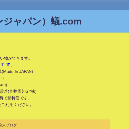
ジャパン）蟻.com
い物ができます。
.JP」
 In JAPAN)
ー）
an)
芝(直井霊芝GY株)
い得で超特価です。
ご利用ください。
粉末ブログ