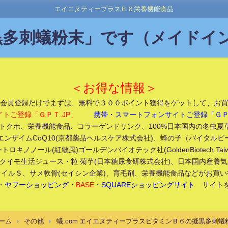
エイエヌティープラスＢ６栄養機能食品
多刺蟻粉末」です（メイドイン
＜お得な情報＞
会員登録だけでまずは、無料で３００ポイント獲得をゲットして、お買
イトご登録「ＧＰＴ.JP」
携帯・スマートフォンサイトご登録「ＧＰＴ
クホ、栄養機能食品、コラーゲンドリンク、100%日本国内の冬虫夏草(Made
エンザイムCoQ10(京都薬品ヘルスケア株式会社)、蜂の子（バイタルビ
トロキノノール(紅敏風)ゴールデンバイオテック社(GoldenBiotech.Taiw
クイモ生活ジュース・粒 菊芋(日本糖尿食研株式会社)、日本国内産養気霊
イルＳ、サメ軟骨(セイシン企業)、育毛剤、栄養機能食品などがお買
・
ヤフーショッピング
・
BASE
・
SQUAREショッピングサイト
サイトを
ーム
その他
蟻.com エイエヌティープラスビタミンＢ６の擬黒多刺蟻