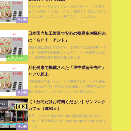
世界中がパンデミックで日々の生活が・・・と心配す
ることが多いこの頃。 しかし、対策としては人ごみな
どに近づかないことが一番プラス、 自己の免...
その他
日本国内加工製造で安心の擬黒多刺蟻粉末
は「ＧＰＴ・アント」
賞味期限は2024.年5月です。 日本国内製の新GPT・ア
ント・擬黒多刺蟻粉末エイエヌティー・製造時には必
ず、残留農薬分析検査実施 全ロット...
サプリメント
月刊健康で掲載された「里中満智子先生」
とアリ粉末
月刊健康で掲載された「里中満智子先生」とアリ粉末
（主婦の友刊行） 有名女流漫画家の里中満智子先生が
蟻の粉末でリウマチで困ってた指の痛みが消...
その他
【１分間だけお時間ください】サンマルク
カフェ（SDGｓ）
世界中でコロナ禍(Covid-19)で異論反論ありながら、
２０２０東京五輪(2020 Tokyo Olympic Games)は始ま
ってお...
その他