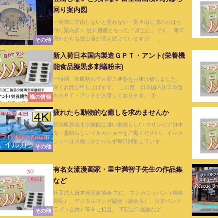
回り案内図
＜実際に登山しないと見れない・富士山山頂のおはち
回り案内図＞ 世界遺産となった「富士山」です。 毎年
海外からも登山者が増え続けていますが、 ...
その他
新入荷日本国内製造ＧＰＴ・アント(栄養機
能食品擬黒多刺蟻粉末)
一時期、在庫切れで大変ご迷惑をお掛け致しました。
深くお詫び申し上げます。 この度、日本国内加工製造
のＧＰＴ・アントが入荷しております。 予...
蟻の情報
疲れたら動物的な癒しを求めませんか
新潟県新潟市水族館は凄い素晴らしい マリンピア日本
海・素晴らしいイルカショーをご覧ください。 イルカ
ショーは天候にかかわらず毎日開催していま...
その他
有名女流漫画家・里中満智子先生の作品集
など
社団法人日本漫画家協会 主に、マンガジャパン（事務
局長）、デジタルマンガ協会（副会長）、日本ペンク
ラブ（会員）等をご担当。 下記は作品集など...
その他