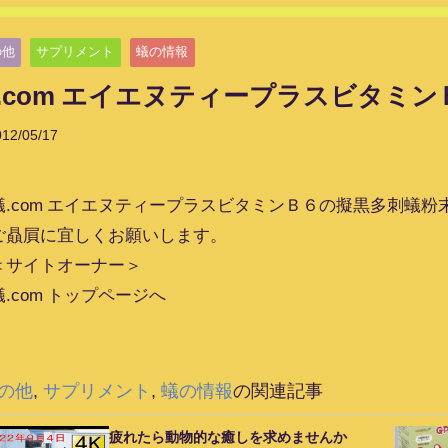
の他
サプリメント
蟻の情報
.com エイエヌティープラスビタミ
012/05/17
蟻.com エイエヌティープラスビタミンＢ６の擬黒多刺蟻
ご贔屓に宜しくお願いします。
＜サイトオーナー＞
蟻.com トップページへ
の他
,
サプリメント
,
蟻の情報
の関連記事
疲れたら動物的な癒しを求めませんか