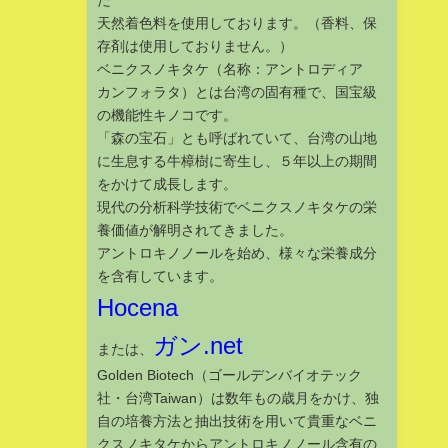
た
天然着色料を使用しております。（香料、保
存剤は使用しておりません。）
ベニクスノキタケ（名称：アントロディア
カンフォラタ）とは台湾の固有種で、国宝級
の機能性キノコです。
「森の宝石」とも呼ばれていて、台湾の山地
に生息する牛樟樹に寄生し、５年以上の期間
をかけて成長します。
現代の分析科学技術でベニクスノキタケの栄
養価値が解明されてきました。
アントロキノノールを始め、様々な栄養成分
を含有しています。
Hocena
ガン.net
または、
Golden Biotech（ゴールデンバイオテック
社・台湾Taiwan）は数年もの歳月をかけ、独
自の培養方法と抽出技術を用いて貴重なベニ
クスノキタケからアントロキノノール含有の