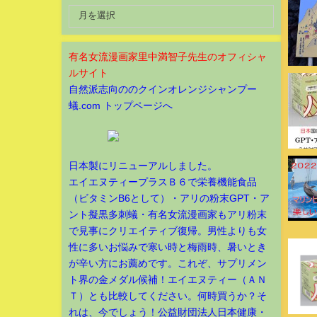
有名女流漫画家里中満智子先生のオフィシャ
ルサイト
自然派志向ののクインオレンジシャンプー
蟻.com トップページへ
日本製にリニューアルしました。
エイエヌティープラスＢ６で栄養機能食品
（ビタミンB6として）・アリの粉末GPT・ア
ント擬黒多刺蟻・有名女流漫画家もアリ粉末
で見事にクリエイティブ復帰。男性よりも女
性に多いお悩みで寒い時と梅雨時、暑いとき
が辛い方にお薦めです。これぞ、サプリメン
ト界の金メダル候補！エイエヌティー（ＡＮ
Ｔ）とも比較してください。何時買うか？そ
れは、今でしょう！公益財団法人日本健康・