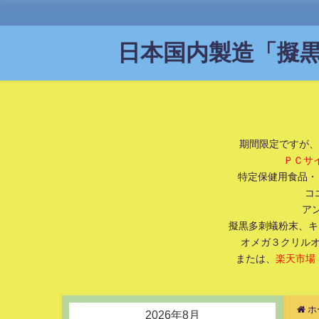
日本国内製造「擬黒
期間限定ですが、
ＰＣサ
特定保健用食品・ト
コ
アン
擬黒多刺蟻粉末、キ
オメガ３クリルオ
または、
楽天市場
ホ
2026年8月