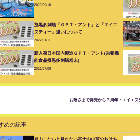
2022/09/16
擬黒多刺蟻「ＧＰＴ・アント」と「エイエ
ヌティー」違いについて
2022/01/11
新入荷日本国内製造ＧＰＴ・アント(栄養機
能食品擬黒多刺蟻粉末)
2021/07/06
お陰さまで発売から７周年・エイエヌ
すめの記事
登山しないと見れない富士山山頂のおはち